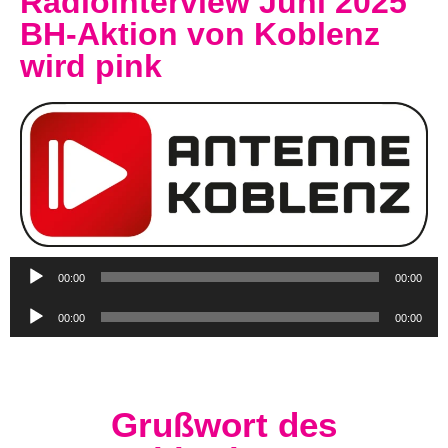
Radiointerview Juni 2025
BH-Aktion von Koblenz
wird pink
Audio-
00:00
00:00
Player
Audio-
00:00
00:00
Player
Grußwort des